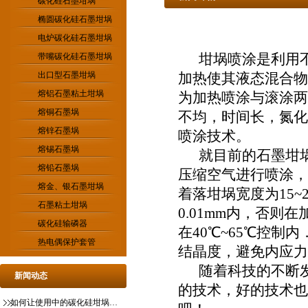
碳化硅石墨坩埚
椭圆碳化硅石墨坩埚
电炉碳化硅石墨坩埚
坩埚喷涂是利用不
带嘴碳化硅石墨坩埚
出口型石墨坩埚
加热使其液态混合物
熔铝石墨粘土坩埚
为加热喷涂与滚涂两
熔铜石墨埚
不均，时间长，氮化
熔锌石墨埚
喷涂技术。
熔锡石墨埚
就目前的石墨坩埚
熔铅石墨埚
压缩空气进行喷涂，喷枪
熔金、银石墨坩埚
着落坩埚宽度为15
石墨粘土坩埚
0.01mm内，否
碳化硅输磷器
在40℃~65℃控
热电偶保护套管
结晶度，避免内应力
随着科技的不断
新闻动态
的技术，好的技术也
如何让使用中的碳化硅坩埚更稳定