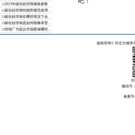
吧！
2023年碳化硅坩埚规格参数
碳化硅坩埚性能和规范使用方式你知
碳化硅坩埚在哪些情况下会影响使用
碳化硅坩埚是如何能够承受一千多度
坩埚厂为迎合市场要做哪些变化
版权所有©
河北大城津
扫
微信号
备案号