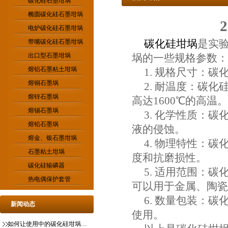
碳化硅石墨坩埚
椭圆碳化硅石墨坩埚
电炉碳化硅石墨坩埚
碳化硅坩埚
是实验
带嘴碳化硅石墨坩埚
出口型石墨坩埚
埚的一些规格参数：
熔铝石墨粘土坩埚
1. 规格尺寸：碳
熔铜石墨埚
2. 耐温度：碳
熔锌石墨埚
高达1600℃的高温。
熔锡石墨埚
3. 化学性质：
熔铅石墨埚
液的侵蚀。
熔金、银石墨坩埚
4. 物理特性：碳化
石墨粘土坩埚
度和抗磨损性。
碳化硅输磷器
5. 适用范围：
热电偶保护套管
可以用于金属、陶瓷
6. 数量包装：
新闻动态
使用。
如何让使用中的碳化硅坩埚更稳定