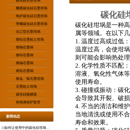
碳化硅石墨坩埚
椭圆碳化硅石墨坩埚
碳化硅
电炉碳化硅石墨坩埚
碳化硅坩埚
是一种高
带嘴碳化硅石墨坩埚
出口型石墨坩埚
属等领域。在以下几
熔铝石墨粘土坩埚
1. 温度过高或过低
熔铜石墨埚
温度过高，会使坩埚
熔锌石墨埚
则可能会影响热处理
熔锡石墨埚
2. 化学性质不匹
熔铅石墨埚
溶液、氧化性气体等
熔金、银石墨坩埚
使用寿命。
石墨粘土坩埚
3. 碰撞或振动：
碳化硅输磷器
会导致其开裂、破损
热电偶保护套管
4. 不当的清洁和
当地清洗或使用不合
新闻动态
寿命和效果。
如何让使用中的碳化硅坩埚更稳定