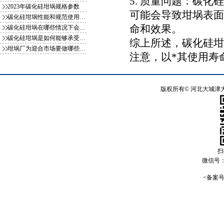
5. 质量问题：碳
2023年碳化硅坩埚规格参数
可能会导致坩埚表面
碳化硅坩埚性能和规范使用方式你知
命和效果。
碳化硅坩埚在哪些情况下会影响使用
碳化硅坩埚是如何能够承受一千多度
综上所述，碳化硅坩
坩埚厂为迎合市场要做哪些变化
注意，以*其使用寿
版权所有©
河北大城津
扫
微信号
<备案