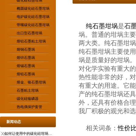
碳化硅石墨坩埚
椭圆碳化硅石墨坩埚
电炉碳化硅石墨坩埚
纯石墨坩埚
是
石
带嘴碳化硅石墨坩埚
出口型石墨坩埚
埚。普通的坩埚主要
熔铝石墨粘土坩埚
两大类。纯石墨坩埚
熔铜石墨埚
纯石墨坩埚主要使用
熔锌石墨埚
埚是质量好的坩埚。
熔锡石墨埚
对化学实验有重大的
熔铅石墨埚
热性能非常的好，对
熔金、银石墨坩埚
有重大的用途。它能
石墨粘土坩埚
产的纯石墨坩埚还具
碳化硅输磷器
外，还具有价格合理
热电偶保护套管
我厂积极的观光和选
新闻动态
相关词条：
性价
如何让使用中的碳化硅坩埚更稳定