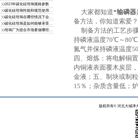
2023年碳化硅坩埚规格参数
碳化硅坩埚性能和规范使用方式你知
大家都知道
*输磷器
碳化硅坩埚在哪些情况下会影响使用
备方法，你知道索爱
碳化硅坩埚是如何能够承受一千多度
制备方法的工艺步
坩埚厂为迎合市场要做哪些变化
持磷液温度70℃～8
氮气并保持磷液温度5
四、熔炼：将电解铜置于
内铜液表面覆木炭层
金液；五、制块或制粒
15％；杂质含量低；
版权所有©
河北大城津